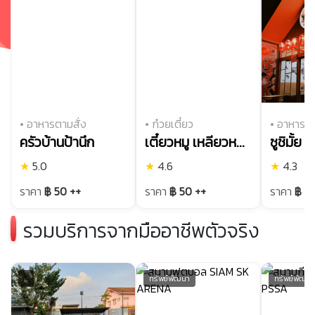
• อาหารตามสั่ง
• ก๋วยเตี๋ยว
• อาหารญี่
ครัวบ้านป้านึก
เตี๋ยวหมู เหลียวหลัง
ซูชิมั้ย
★
5.0
★
4.6
★
4.3
ราคา
฿ 50 ++
ราคา
฿ 50 ++
ราคา
฿ 2
รวมบริการจากมืออาชีพตัวจริง
...
ทรัพย์พัฒนา
ทรัพย์พัฒน