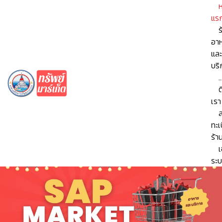
ห
แร
ร
อา
และ
บริ
..
ต
เรา
ทะเ
ร้า
เ
ระ