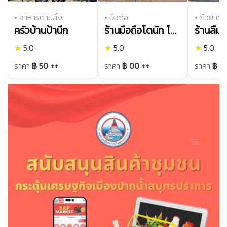
• อาหารตามสั่ง
• มือถือ
• ก๋วยเตี๋ย
ครัวบ้านป้านึก
ร้านมือถือโดนัท โมบายโฟน สาขา2
★
5.0
★
5.0
★
5.0
ราคา
฿ 50 ++
ราคา
฿ 00 ++
ราคา
฿ 5