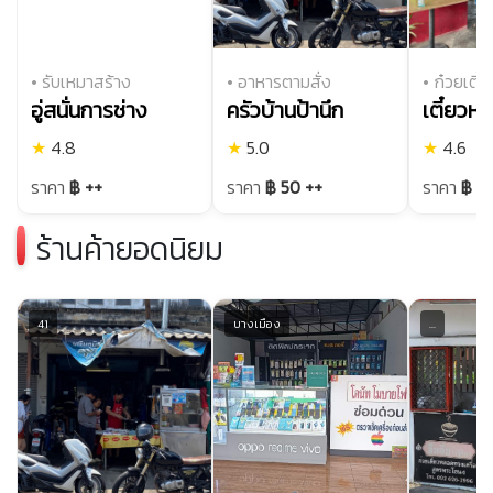
• รับเหมาสร้าง
• อาหารตามสั่ง
• ก๋วยเตี๋ย
อู่สนั่นการช่าง
ครัวบ้านป้านึก
★
4.8
★
5.0
★
4.6
ราคา
฿ ++
ราคา
฿ 50 ++
ราคา
฿ 5
ร้านค้ายอดนิยม
41
บางเมือง
...