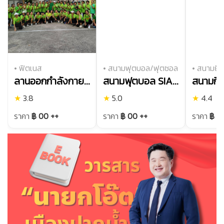
• ฟิตเนส
• สนามฟุตบอล/ฟุตซอล
• สนามยิง
ลานออกกำลังกายทรัพย์ดินทอง (แอโรบิก)
สนามฟุตบอล SIAM SK ARENA
★
3.8
★
5.0
★
4.4
ราคา
฿ 00 ++
ราคา
฿ 00 ++
ราคา
฿ 0