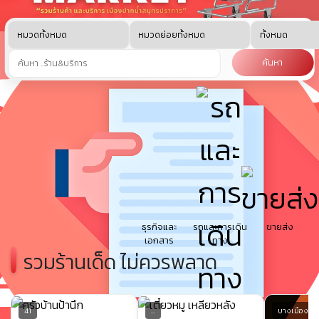
ค้นหา
อาหาร/เครื่อง
กีฬาและ
ความสวย
บ้านและสวน
งานช่าง
ดื่ม
สุขภาพ
ความงาม
สัตว์เลี้ยง
เด็กและการ
ธุรกิจและ
รถและการเดิน
ขายส่ง
ศึกษา
เอกสาร
ทาง
รวมร้านเด็ด
ไม่ควรพลาด
41
...
บางเมือง